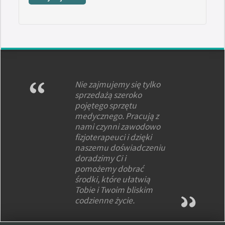
Nie zajmujemy się tylko
sprzedażą szeroko
pojętego sprzętu
medycznego. Pracują z
nami czynni zawodowo
fizjoterapeuci i dzięki
naszemu doświadczeniu
doradzimy Ci i
pomożemy dobrać
środki, które ułatwią
Tobie i Twoim bliskim
codzienne życie.