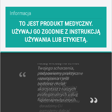
Informacja
TO JEST PRODUKT MEDYCZNY.
UŻYWAJ GO ZGODNIE Z INSTRUKCJĄ
UŻYWANIA LUB ETYKIETĄ.
Spotkanie z nami do
niczego nie zobowiązuje.
Z wielką radością
podzielimy się z Tobą
naszą wiedzą na temat
Twojego schorzenia,
podpowiemy praktyczne
rozwiązania i jeśli
będziesz chciał,