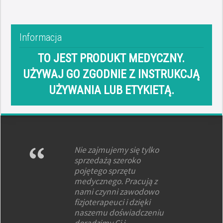
Informacja
TO JEST PRODUKT MEDYCZNY.
UŻYWAJ GO ZGODNIE Z INSTRUKCJĄ
UŻYWANIA LUB ETYKIETĄ.
Nie zajmujemy się tylko
sprzedażą szeroko
pojętego sprzętu
medycznego. Pracują z
nami czynni zawodowo
fizjoterapeuci i dzięki
naszemu doświadczeniu
doradzimy Ci i