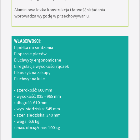
Aluminiowa lekka konstrukcja i łatwość składania
wprowadza wygodę w przechowywaniu.
WŁAŚCIWOŚCI:
 półka do siedzenia
 oparcie pleców
 uchwyty ergonomiczne
 regulacja wysokości rączek
 koszyk na zakupy
 uchwyt na kule
• szerokość: 600 mm
• wysokość: 835 - 965 mm
• długość: 610 mm
• wys. siedziska: 545 mm
• szer. siedziska: 340 mm
• waga: 6,6 kg
• max. obciążenie: 100 kg