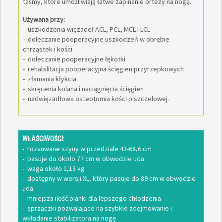
taśmy, które umożliwiają łatwe zapinanie ortezy na nogę.
Używana przy:
- uszkodzenia więzadeł ACL, PCL, MCL i LCL
- doleczanie pooperacyjne uszkodzeń w obrębie
chrząstek i kości
- doleczanie pooperacyjne łękotki
- rehabilitacja pooperacyjna ścięgien przyrzepkowych
- złamania kłykcia
- skręcenia kolana i naciągnięcia ścięgien
- nadwięzadłowa osteotomia kości piszczelowej.
WŁAŚCIWOŚCI:
- rozsuwane szyny w przedziale 43-68,6 cm
- pasuje do około 77 cm w obwodzie uda
- waga około 1,13 kg
- dostępny w wersji XL, który pasuje do 89 cm w obwodzie
uda
- mniejsza ilość pianki dla lepszego chłodzenia
- sprzączki pozwalające na szybkie zdejmowanie i
wkładanie stabilizatora na nogę