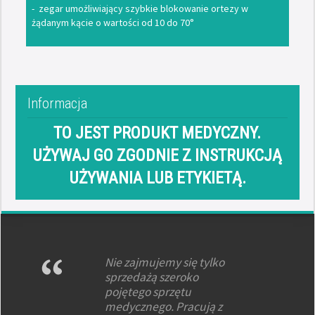
- zegar umożliwiający szybkie blokowanie ortezy w
żądanym kącie o wartości od 10 do 70°
Informacja
TO JEST PRODUKT MEDYCZNY.
UŻYWAJ GO ZGODNIE Z INSTRUKCJĄ
UŻYWANIA LUB ETYKIETĄ.
Nie zajmujemy się tylko
sprzedażą szeroko
pojętego sprzętu
medycznego. Pracują z