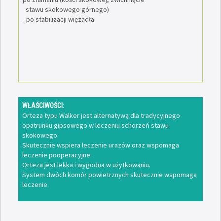
stawu skokowego górnego)
- po stabilizacji więzadła
WŁAŚCIWOŚCI:
Orteza typu Walker jest alternatywą dla tradycyjnego
opatrunku gipsowego w leczeniu schorzeń stawu
skokowego.
Skutecznie wspiera leczenie urazów oraz wspomaga
leczenie pooperacyjne.
Orteza jest lekka i wygodna w użytkowaniu.
System dwóch komór powietrznych skutecznie wspomaga
leczenie.