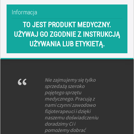
Informacja
TO JEST PRODUKT MEDYCZNY.
UŻYWAJ GO ZGODNIE Z INSTRUKCJĄ
UŻYWANIA LUB ETYKIETĄ.
Nie zajmujemy się tylko
sprzedażą szeroko
pojętego sprzętu
medycznego. Pracują z
nami czynni zawodowo
fizjoterapeuci i dzięki
naszemu doświadczeniu
doradzimy Ci i
pomożemy dobrać