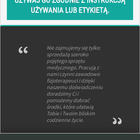
UŻYWAJ GO ZGODNIE Z INSTRUKCJĄ
UŻYWANIA LUB ETYKIETĄ.
Nie zajmujemy się tylko
sprzedażą szeroko
pojętego sprzętu
medycznego. Pracują z
nami czynni zawodowo
fizjoterapeuci i dzięki
naszemu doświadczeniu
doradzimy Ci i
pomożemy dobrać
środki, które ułatwią
Tobie i Twoim bliskim
codzienne życie.