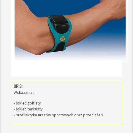
OPIS:
Wskazania :
- łokieć golfisty
- łokieć tenisisty
- profilaktyka urazów sportowych oraz przeciążeń