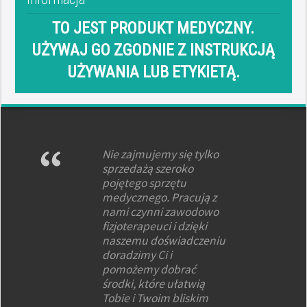
TO JEST PRODUKT MEDYCZNY.
UŻYWAJ GO ZGODNIE Z INSTRUKCJĄ
UŻYWANIA LUB ETYKIETĄ.
Nie zajmujemy się tylko
sprzedażą szeroko
pojętego sprzętu
medycznego. Pracują z
nami czynni zawodowo
fizjoterapeuci i dzięki
naszemu doświadczeniu
doradzimy Ci i
pomożemy dobrać
środki, które ułatwią
Tobie i Twoim bliskim