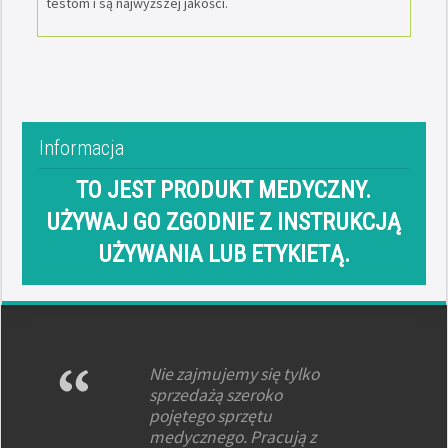
testom i są najwyższej jakości.
Informacja
TO JEST PRODUKT MEDYCZNY.
UŻYWAJ GO ZGODNIE Z INSTRUKCJĄ
UŻYWANIA LUB ETYKIETĄ.
Nie zajmujemy się tylko
sprzedażą szeroko
pojętego sprzętu
medycznego. Pracują z