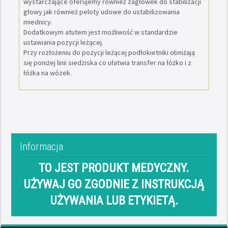
wystarczające oferujemy również zagłówek do stabilizacji
głowy jak również peloty udowe do ustabilizowania
miednicy.
Dodatkowym atutem jest możliwość w standardzie
ustawiania pozycji leżącej.
Przy rozłożeniu do pozycji leżącej podłokietniki obniżają
się poniżej linii siedziska co ułatwia transfer na łóżko i z
łóżka na wózek.
Informacja
TO JEST PRODUKT MEDYCZNY.
UŻYWAJ GO ZGODNIE Z INSTRUKCJĄ
UŻYWANIA LUB ETYKIETĄ.