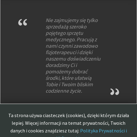
Nie zajmujemy się tylko
sprzedażą szeroko
pojętego sprzętu
medycznego. Pracują z
nami czynni zawodowo
fizjoterapeuci i dzięki
naszemu doświadczeniu
doradzimy Ci i
pomożemy dobrać
środki, które ułatwią
Tobie i Twoim bliskim
codzienne życie.
Ta strona używa ciasteczek (cookies), dzięki którym działa
lepiej. Więcej informacji na temat prywatności, Twoich
danych i cookies znajdziesz tutaj:
Polityka Prywatności i
Strona główna
O nas
Produkty