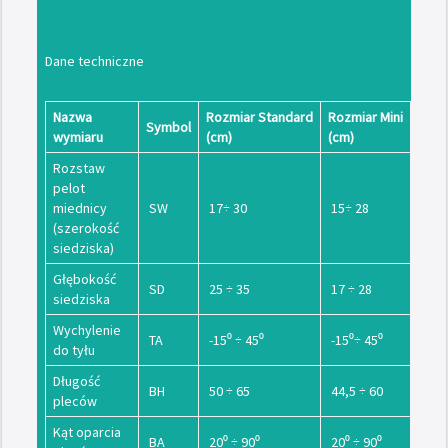
Dane techniczne
Nazwa
Rozmiar Standard
Rozmiar Mini
Symbol
wymiaru
(cm)
(cm)
Rozstaw
pelot
miednicy
SW
17÷ 30
15÷ 28
(szerokość
siedziska)
Głębokość
SD
25 ÷ 35
17 ÷ 28
siedziska
Wychylenie
TA
-15⁰ ÷ 45⁰
-15⁰÷ 45⁰
do tyłu
Długość
BH
50 ÷ 65
44,5 ÷ 60
pleców
Kąt oparcia
BA
20⁰ ÷ 90⁰
20⁰ ÷ 90⁰