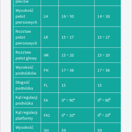
pleców
Wysokość
pelot
LH
16 ÷ 30
14 ÷ 26
piersiowych
Rozstaw
pelot
LR
15 ÷ 27
15 ÷ 27
piersiowych
Rozstaw
HR
15 ÷ 20
15 ÷ 20
pelot głowy
Wysokość
FH
17 ÷ 36
17 ÷ 36
podnóżków
Długość
FL
15
15
podnóżka
Kąt regulacji
FA
0° ÷ 90°
0⁰ ÷ 90⁰
podnóżka
Kąt regulacji
FA1
0° ÷ 20°
0⁰ ÷ 20⁰
platformy
Wysokość
SH
59
59