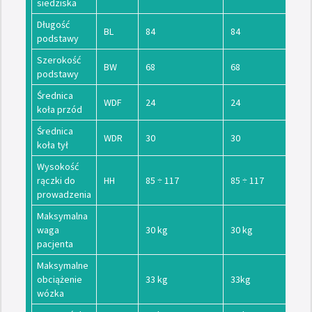
siedziska
Długość
BL
84
84
podstawy
Szerokość
BW
68
68
podstawy
Średnica
WDF
24
24
koła przód
Średnica
WDR
30
30
koła tył
Wysokość
rączki do
HH
85 ÷ 117
85 ÷ 117
prowadzenia
Maksymalna
waga
30 kg
30 kg
pacjenta
Maksymalne
obciążenie
33 kg
33kg
wózka